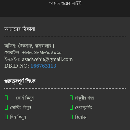
আজাদ ওয়েব আইটি
মাত্র ৩৯৯৯ টাকায় নিউজ পোর্টাল
ওয়েবসাইট তৈরী করুন
আমাদের ঠিকানা
লাইটস্পীড ওয়েব হোস্টিং সেবা আজাদ
অফিস: টেকনাফ, কক্সবাজার।
ওয়েব আইটিতে
মোবাইল: +৮৮০১৮৭৮৩০৫০১০
ই-মেইল: azadwebit@gmail.com
DBID NO:
166763113
বাজেটের মধ্যে ওয়েবসাইট তৈরী করুন
আজাদ ওয়েব আইটি থেকে
গুরুত্বপূর্ণ লিংক
কোর্স কিনুন
চাকুরীর খবর
হোস্টিং কিনুন
প্রোগ্রামিং
থিম কিনুন
বিনোদন